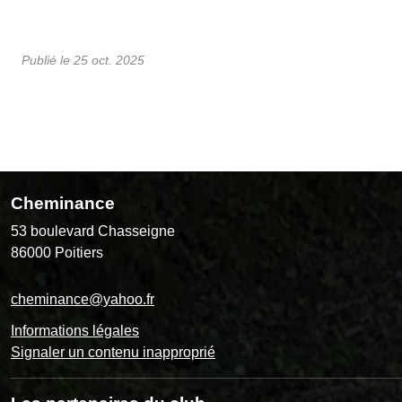
Publié le
25 oct. 2025
Cheminance
53 boulevard Chasseigne
86000
Poitiers
cheminance@yahoo.fr
Informations légales
Signaler un contenu inapproprié