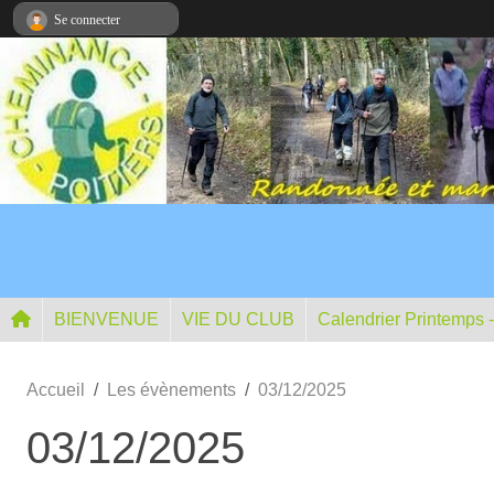
Panneau de gestion des cookies
Se connecter
BIENVENUE
VIE DU CLUB
Calendrier Printemps 
Accueil
Les évènements
03/12/2025
03/12/2025