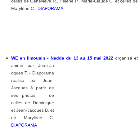
celles de Geneviève R., Hélène P., Marie-Claude C. et celles de
Marylène C..
DIAPORAMA
WE en limousin - Nedde du 13 au 15 mai 2022
organisé et
animé par Jean-Ja
cques T. - Diaporama
réalisé par Jean-
Jacques à partir de
ses photos, de
celles de Dominique
et Jean-Jacques B. et
de Marylène C.
DIAPORAMA
_________________________________________________