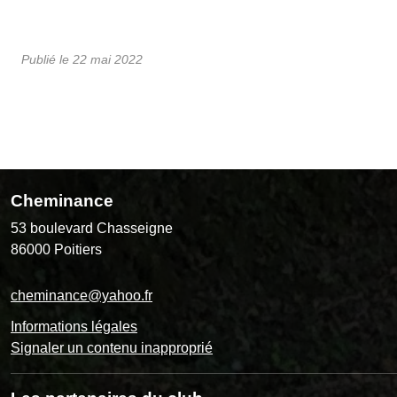
Publié le
22 mai 2022
Cheminance
53 boulevard Chasseigne
86000
Poitiers
cheminance@yahoo.fr
Informations légales
Signaler un contenu inapproprié