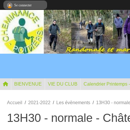
Panneau de gestion des cookies
Se connecter
BIENVENUE
VIE DU CLUB
Calendrier Printemps 
Accueil
2021-2022
Les évènements
13H30 - normale
13H30 - normale - Châ