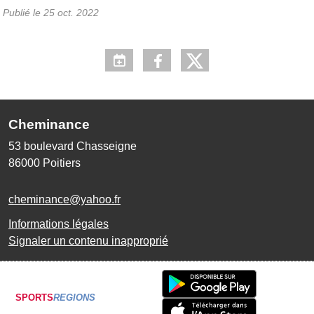
Publié le
25 oct. 2022
Cheminance
53 boulevard Chasseigne
86000
Poitiers
cheminance@yahoo.fr
Informations légales
Signaler un contenu inapproprié
SPORTS
REGIONS