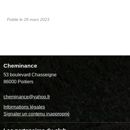
Publié le
29 mars 2023
Cheminance
53 boulevard Chasseigne
86000
Poitiers
cheminance@yahoo.fr
Informations légales
Signaler un contenu inapproprié