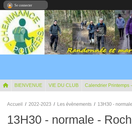
Panneau de gestion des cookies
Se connecter
BIENVENUE
VIE DU CLUB
Calendrier Printemps 
Accueil
2022-2023
Les évènements
13H30 - normale
13H30 - normale - Roch