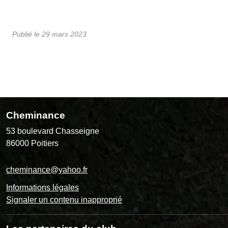
Publié le
29 mars 2023
Cheminance
53 boulevard Chasseigne
86000
Poitiers
cheminance@yahoo.fr
Informations légales
Signaler un contenu inapproprié