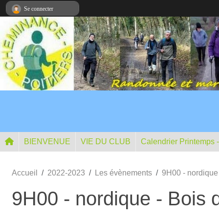
Panneau de gestion des cookies
Se connecter
BIENVENUE
VIE DU CLUB
Calendrier Printemps 
Accueil
2022-2023
Les évènements
9H00 - nordique
9H00 - nordique - Bois