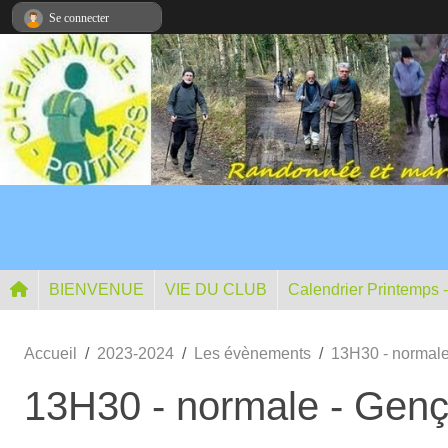
Panneau de gestion des cookies
Se connecter
BIENVENUE
VIE DU CLUB
Calendrier Printemps 
Accueil
2023-2024
Les évènements
13H30 - normal
13H30 - normale - Gen