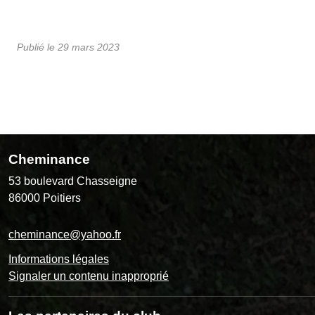
Publié le
29 mars 2023
Cheminance
53 boulevard Chasseigne
86000
Poitiers
cheminance@yahoo.fr
Informations légales
Signaler un contenu inapproprié