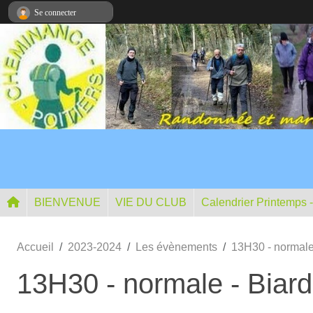
Panneau de gestion des cookies
Se connecter
BIENVENUE
VIE DU CLUB
Calendrier Printemps 
Accueil
2023-2024
Les évènements
13H30 - normale
13H30 - normale - Biard