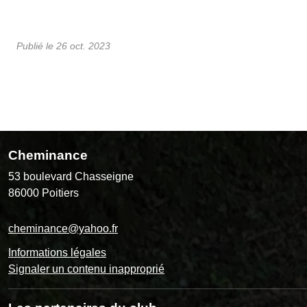
Publié le
26 oct. 2023
Cheminance
53 boulevard Chasseigne
86000
Poitiers
cheminance@yahoo.fr
Informations légales
Signaler un contenu inapproprié