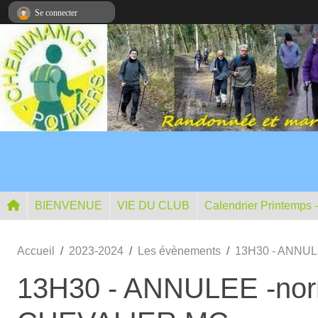
Panneau de gestion des cookies
Se connecter
BIENVENUE
VIE DU CLUB
Calendrier Printemps 
Accueil
2023-2024
Les évènements
13H30 - ANNULE
13H30 - ANNULEE -norma