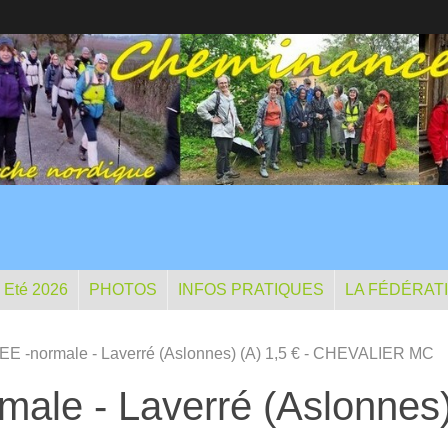
- Eté 2026
PHOTOS
INFOS PRATIQUES
LA FÉDÉRAT
E -normale - Laverré (Aslonnes) (A) 1,5 € - CHEVALIER MC
le - Laverré (Aslonnes) 