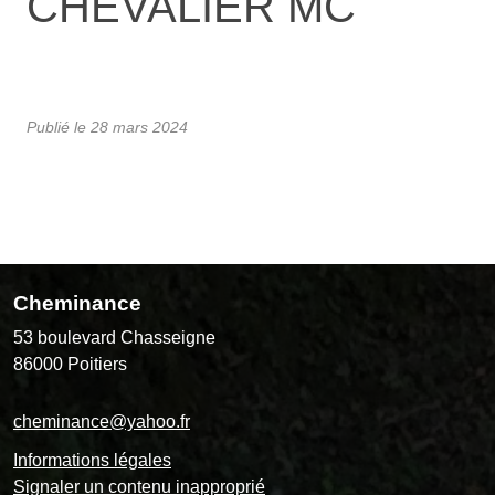
CHEVALIER MC
Publié le
28 mars 2024
Cheminance
53 boulevard Chasseigne
86000
Poitiers
cheminance@yahoo.fr
Informations légales
Signaler un contenu inapproprié