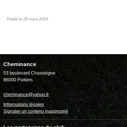
Publié le
28 mars 2024
Cheminance
53 boulevard Chasseigne
86000
Poitiers
cheminance@yahoo.fr
Informations légales
Signaler un contenu inapproprié