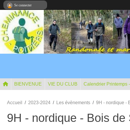
Panneau de gestion des cookies
Se connecter
BIENVENUE
VIE DU CLUB
Calendrier Printemps 
Accueil
2023-2024
Les évènements
9H - nordique -
9H - nordique - Bois d