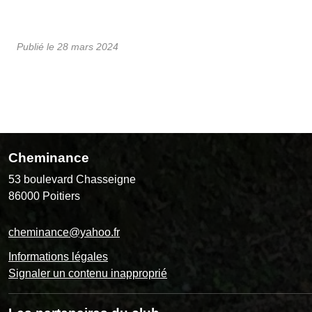
Publié le
28 mars 2024
Cheminance
53 boulevard Chasseigne
86000
Poitiers
cheminance@yahoo.fr
Informations légales
Signaler un contenu inapproprié