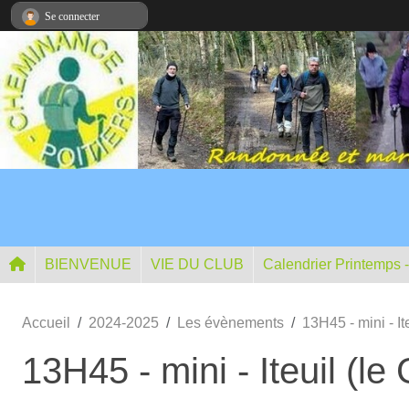
Panneau de gestion des cookies
Se connecter
BIENVENUE
VIE DU CLUB
Calendrier Printemps 
Accueil
2024-2025
Les évènements
13H45 - mini - I
13H45 - mini - Iteuil (