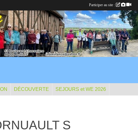
Participer au site :
ION
DÉCOUVERTE
SEJOURS et WE 2026
- CORNUAULT S