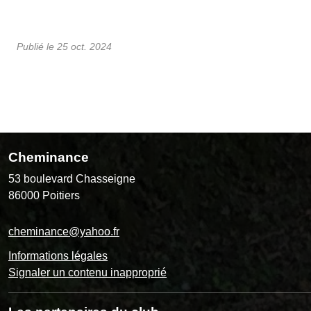
Publié le
25 oct. 2024
Cheminance
53 boulevard Chasseigne
86000
Poitiers
cheminance@yahoo.fr
Informations légales
Signaler un contenu inapproprié