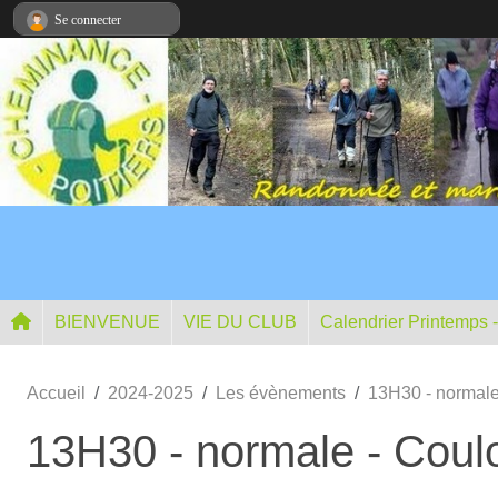
Panneau de gestion des cookies
Se connecter
BIENVENUE
VIE DU CLUB
Calendrier Printemps 
Accueil
2024-2025
Les évènements
13H30 - normale
13H30 - normale - Coul