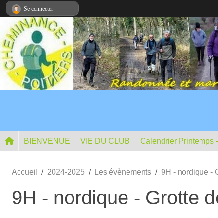
Panneau de gestion des cookies
Se connecter
BIENVENUE
VIE DU CLUB
Calendrier Printemps 
Accueil
2024-2025
Les évènements
9H - nordique -
9H - nordique - Grotte