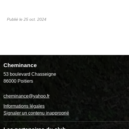
Publié le
25 oct. 2024
Cheminance
53 boulevard Chasseigne
86000
Poitiers
cheminance@yahoo.fr
Informations légales
Signaler un contenu inapproprié