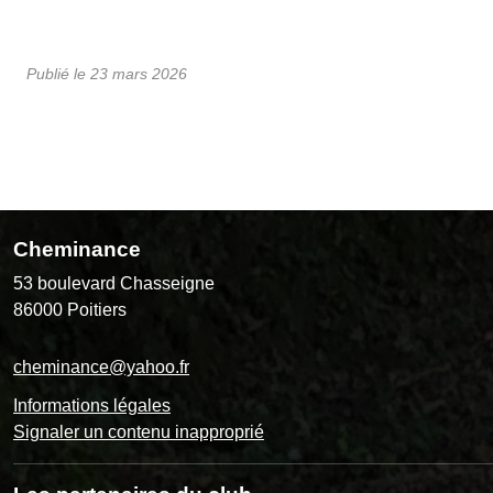
Publié le
23 mars 2026
Cheminance
53 boulevard Chasseigne
86000
Poitiers
cheminance@yahoo.fr
Informations légales
Signaler un contenu inapproprié