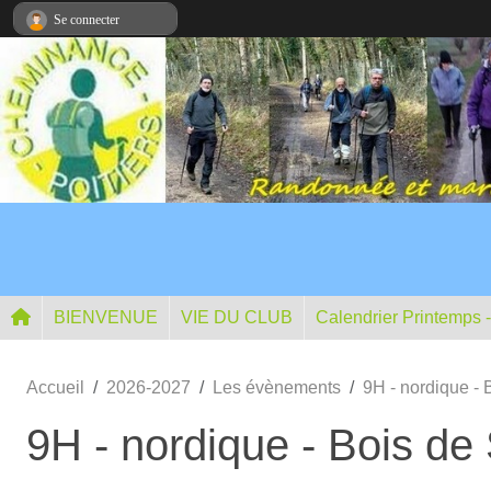
Panneau de gestion des cookies
Se connecter
BIENVENUE
VIE DU CLUB
Calendrier Printemps 
Accueil
2026-2027
Les évènements
9H - nordique -
9H - nordique - Bois de