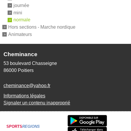
journée
mini
normale
Hors sections - Marche nordique
Animateurs
Cheminance
53 boulevard Chasseigne
86000
Poitiers
cheminance@yahoo.fr
Informations légales
Signaler un contenu inapproprié
SPORTS
REGIONS