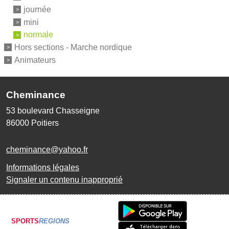
journée
mini
normale
Hors sections - Marche nordique
Animateurs
Cheminance
53 boulevard Chasseigne
86000
Poitiers
cheminance@yahoo.fr
Informations légales
Signaler un contenu inapproprié
SPORTS
REGIONS