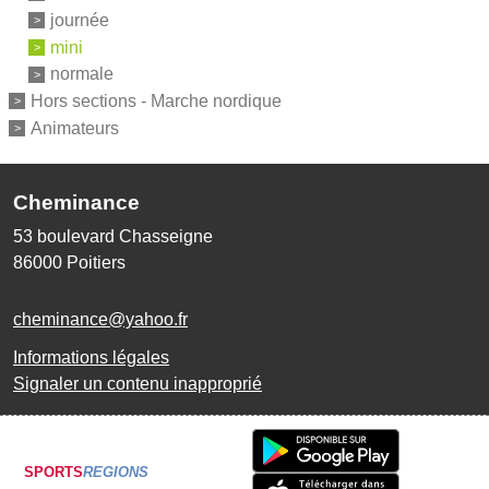
journée
mini
normale
Hors sections - Marche nordique
Animateurs
Cheminance
53 boulevard Chasseigne
86000
Poitiers
cheminance@yahoo.fr
Informations légales
Signaler un contenu inapproprié
SPORTS
REGIONS