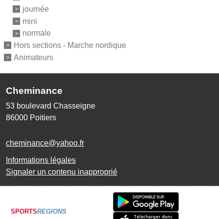
journée
mini
normale
Hors sections - Marche nordique
Animateurs
Cheminance
53 boulevard Chasseigne
86000
Poitiers
cheminance@yahoo.fr
Informations légales
Signaler un contenu inapproprié
SPORTS
REGIONS