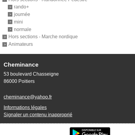
rando+
journée
mini
normale
Hors sections - Marche nordique
Animateurs
Cheminance
53 boulevard Chasseigne
86000
Poitiers
cheminance@yahoo.fr
Informations légales
Signaler un contenu inapproprié